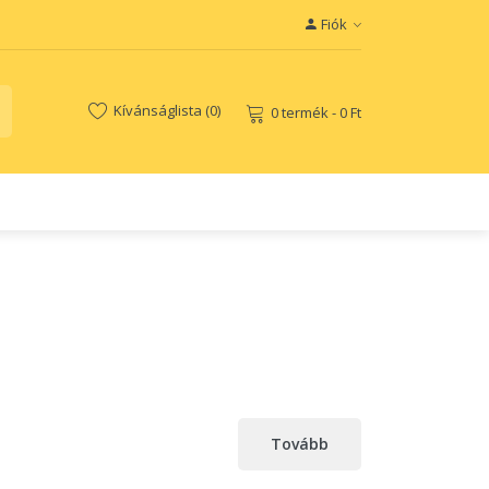
Fiók
Kívánságlista (0)
0 termék - 0 Ft
Tovább