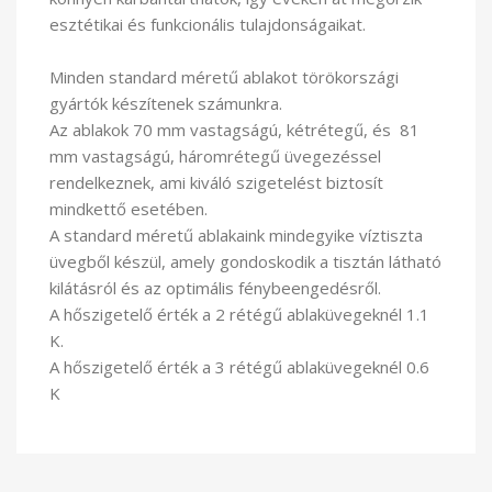
esztétikai és funkcionális tulajdonságaikat.
Minden standard méretű ablakot törökországi
gyártók készítenek számunkra.
Az ablakok 70 mm vastagságú, kétrétegű, és 81
mm vastagságú, háromrétegű üvegezéssel
rendelkeznek, ami kiváló szigetelést biztosít
mindkettő esetében.
A standard méretű ablakaink mindegyike víztiszta
üvegből készül, amely gondoskodik a tisztán látható
kilátásról és az optimális fénybeengedésről.
A hőszigetelő érték a 2 rétégű ablaküvegeknél 1.1
K.
A hőszigetelő érték a 3 rétégű ablaküvegeknél 0.6
K