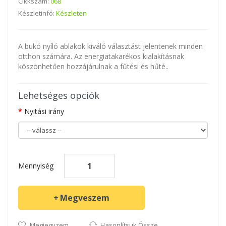
Cikkszám:
068
Készletinfó:
Készleten
A bukó nyíló ablakok kiváló választást jelentenek minden
otthon számára. Az energiatakarékos kialakításnak
köszönhetően hozzájárulnak a fűtési és hűté..
Lehetséges opciók
Nyitási irány
Mennyiség
Megveszem
Megjegyzem
Hasonlítsuk Össze