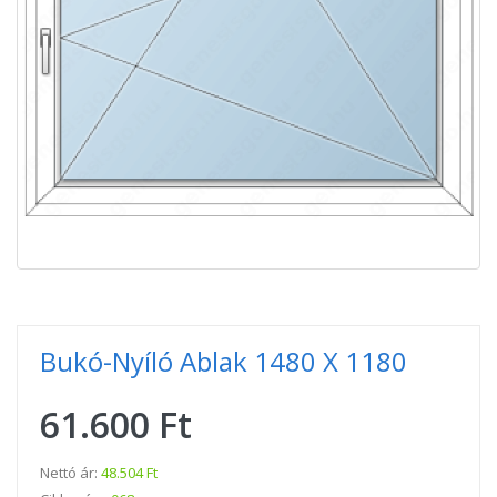
Bukó-Nyíló Ablak 1480 X 1180
61.600 Ft
Nettó ár:
48.504 Ft