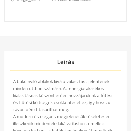
Leírás
A bukó nyíló ablakok kiváló választást jelentenek
minden otthon számára. Az energiatakarékos
kialakításnak köszönhetően hozzájárulnak a fűtési
és hűtési költségek csökkentéséhez, így hosszú
távon pénzt takaríthat meg.
A modern és elegáns megjelenésük tökéletesen
illeszkedik mindenféle lakásstílushoz, emellett
könnyen karbantarthatók, így éveken át megőrzik