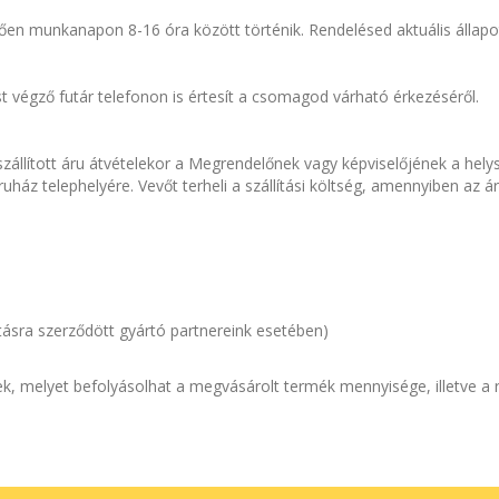
zően munkanapon 8-16 óra között történik. Rendelésed aktuális állap
t végző futár telefonon is értesít a csomagod várható érkezéséről.
szállított áru átvételekor a Megrendelőnek vagy képviselőjének a helysz
ruház telephelyére. Vevőt terheli a szállítási költség, amennyiben a
lításra szerződött gyártó partnereink esetében)
érőek, melyet befolyásolhat a megvásárolt termék mennyisége, illetve 