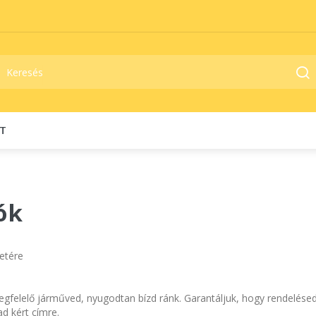
T
ók
letére
 megfelelő járműved, nyugodtan bízd ránk. Garantáljuk, hogy rendelé
ad kért címre.