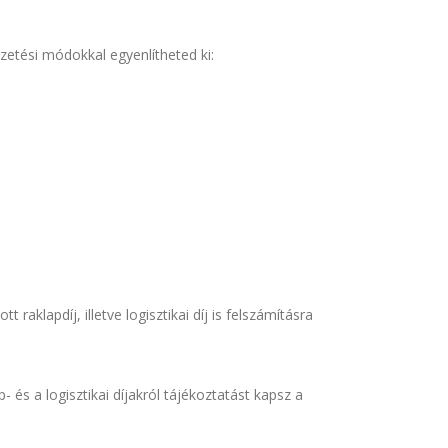
izetési módokkal egyenlítheted ki:
aklapdíj, illetve logisztikai díj is felszámításra
p- és a logisztikai díjakról tájékoztatást kapsz a