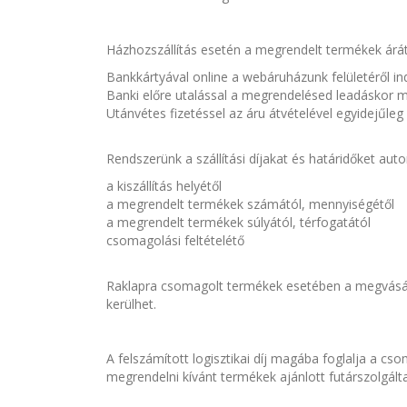
Házhozszállítás esetén a megrendelt termékek árát, 
Bankkártyával online a webáruházunk felületéről in
Banki előre utalással a megrendelésed leadáskor m
Utánvétes fizetéssel az áru átvételével egyidejűleg
Rendszerünk a szállítási díjakat és határidőket autom
a kiszállítás helyétől
a megrendelt termékek számától, mennyiségétől
a megrendelt termékek súlyától, térfogatától
csomagolási feltételétő
Raklapra csomagolt termékek esetében a megvásárolt 
kerülhet.
A felszámított logisztikai díj magába foglalja a csom
megrendelni kívánt termékek ajánlott futárszolgálta