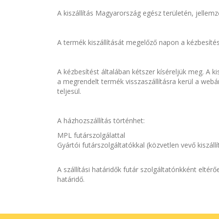
A kiszállítás Magyarország egész területén, jellem
A termék kiszállítását megelőző napon a kézbesítés
A kézbesítést általában kétszer kíséreljük meg. A ki
a megrendelt termék visszaszállításra kerül a webá
teljesül.
A házhozszállítás történhet:
MPL futárszolgálattal
Gyártói futárszolgáltatókkal (közvetlen vevő kiszál
A szállítási határidők futár szolgáltatónkként elt
határidő.