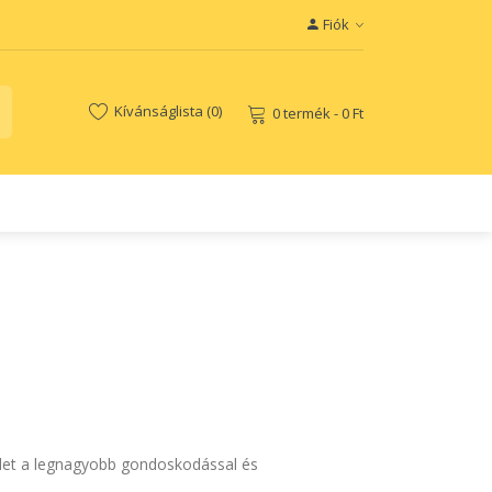
Fiók
Kívánságlista (0)
0 termék - 0 Ft
sedet a legnagyobb gondoskodással és