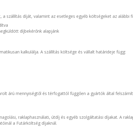
a szállítás díját, valamint az esetleges egyéb költségeket az alábbi f
dítva
egküldött díjbekérőnk alapjánk
atikusan kalkulálja. A szállítás költsége és vállalt határideje függ:
árú mennyiségtől és térfogattól függően a gyártók által felszámított r
agolási, raklaphasználati, útdíj és egyéb szolgáltatási díjakat. A rakla
tóinál a Futárköltség díjaknál.