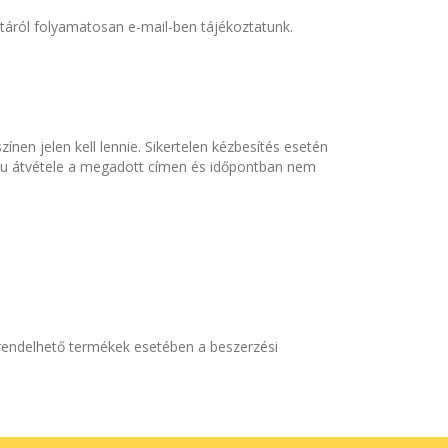
otáról folyamatosan e-mail-ben tájékoztatunk.
ínen jelen kell lennie. Sikertelen kézbesítés esetén
z áru átvétele a megadott címen és időpontban nem
a rendelhető termékek esetében a beszerzési