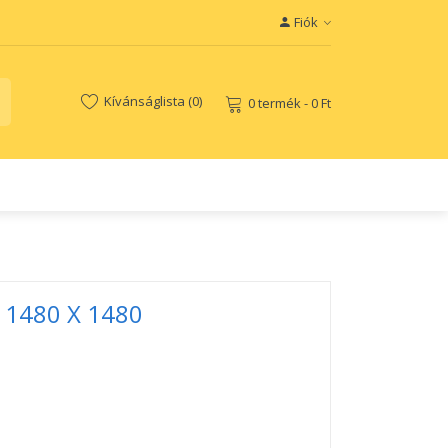
Fiók
Kívánságlista (0)
0 termék - 0 Ft
k 1480 X 1480