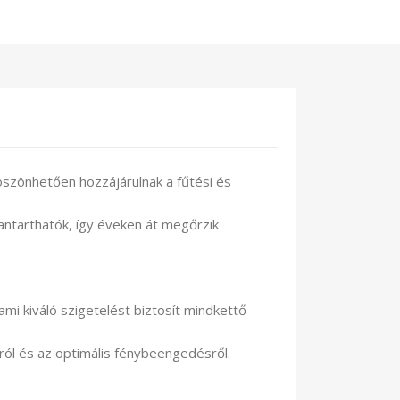
köszönhetően hozzájárulnak a fűtési és
antarthatók, így éveken át megőrzik
 kiváló szigetelést biztosít mindkettő
sról és az optimális fénybeengedésről.