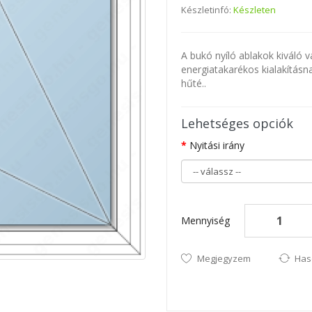
Készletinfó:
Készleten
A bukó nyíló ablakok kiváló 
energiatakarékos kialakításn
hűté..
Lehetséges opciók
Nyitási irány
Mennyiség
Megjegyzem
Has