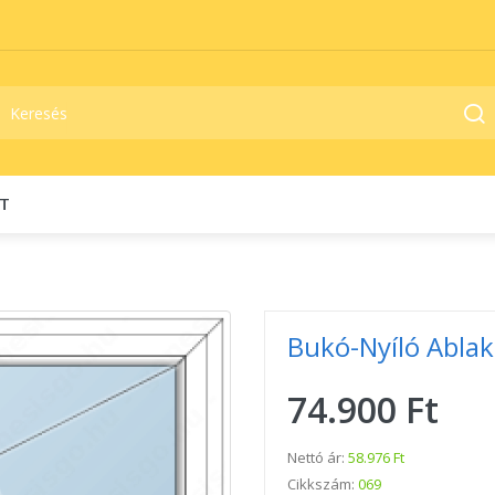
T
Bukó-Nyíló Abla
74.900 Ft
Nettó ár:
58.976 Ft
Cikkszám:
069