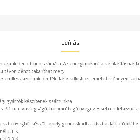
Leírás
ntenek minden otthon számára. Az energiatakarékos kialakításnak 
ú távon pénzt takaríthat meg.
en illeszkedik mindenféle lakásstílushoz, emellett könnyen karb
gi gyártók készítenek számunkra.
s 81 mm vastagságú, háromrétegű üvegezéssel rendelkeznek, ami
iszta üvegből készül, amely gondoskodik a tisztán látható kilátá
él 1.1 K.
nél 0.6 K