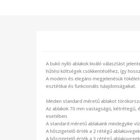
A bukó nyíló ablakok kiváló választást jele
hűtési költségek csökkentéséhez, így hossz
A modern és elegáns megjelenésük tökéletes
esztétikai és funkcionális tulajdonságaikat.
Minden standard méretű ablakot törökorszá
Az ablakok 70 mm vastagságú, kétrétegű, é
esetében.
A standard méretű ablakaink mindegyike vízt
A hőszigetelő érték a 2 rétégű ablaküvegekn
A hőszigetelő érték a 3 rétégű ablaküvegek