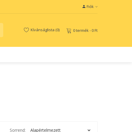
Fiók
Kívánságlista (0)
0 termék - 0 Ft
Sorrend: