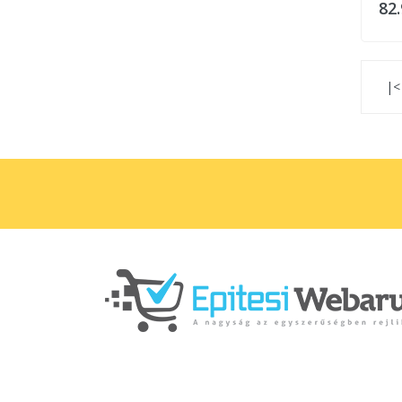
82.
|<