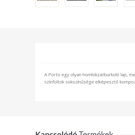
A Porto egy olyan homlokzatburkoló lap, mel
színfoltok sokszínűsége elképesztő kompozí
Kapcsolódó
Termékek