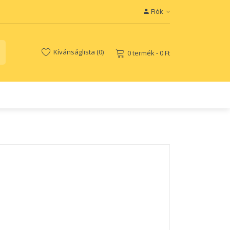
Fiók
Kívánságlista (0)
0 termék - 0 Ft