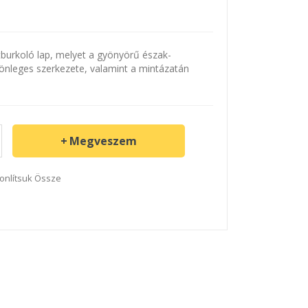
burkoló lap, melyet a gyönyörű észak-
Különleges szerkezete, valamint a mintázatán
Megveszem
onlítsuk Össze